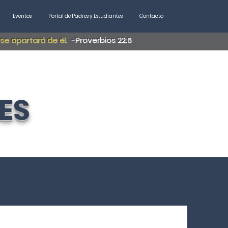
Eventos
Portal de Padres y Estudiantes
Contacto
 se apartará de él.
-Proverbios 22:6
ES