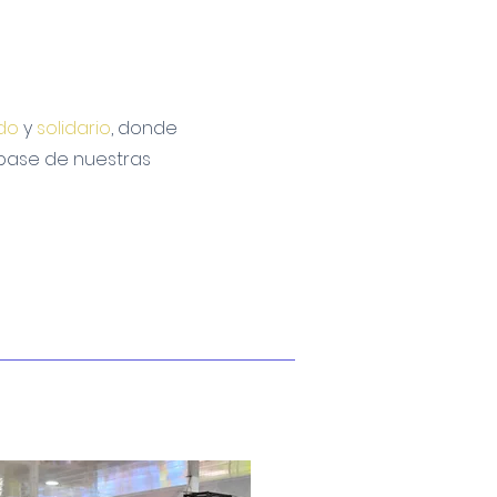
ido
y
solidario
, donde
 base de nuestras