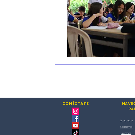
CONÉCTATE
NAVE
RÁ
Acerca de
Academia
Alumnos