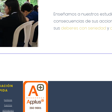
Enseñamos a nuestros estudi
consecuencias de sus accion
sus
deberes con seriedad
y
GACIÓN
PIDA
Noticias
Eventos
Admisiones