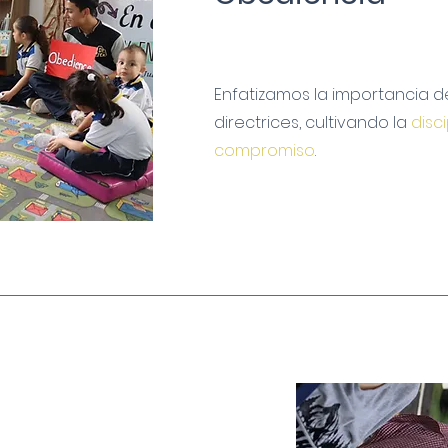
Enfatizamos la importancia d
directrices, cultivando la
disci
compromiso
.