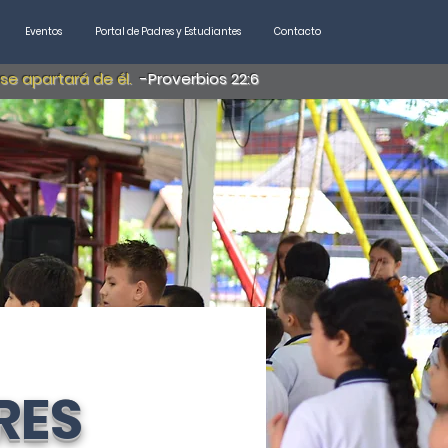
Eventos
Portal de Padres y Estudiantes
Contacto
 se apartará de él.
-Proverbios 22:6
RES