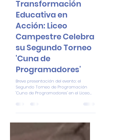
Luis Fernando Hernandez Narvaez
14 nov 2024
2 min de lectura
Transformación
Educativa en
Acción: Liceo
Campestre Celebra
su Segundo Torneo
'Cuna de
Programadores'
Breve presentación del evento: el
Segundo Torneo de Programación
'Cuna de Programadores' en el Liceo
Campestre de las Américas. Resaltar el