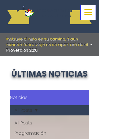
LICEO CAMPESTRE
DE LAS AMÉRICAS
Instruye al niño en su camino, Y aun
cuando fuere viejo no se apartará de él.
-
Proverbios 22:6
ÚLTIMAS NOTICIAS
Noticias
All Posts
All Posts
Programación