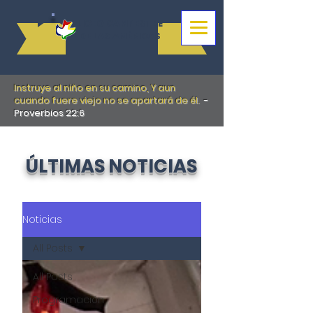
LICEO CAMPESTRE
DE LAS AMÉRICAS
Instruye al niño en su camino, Y aun
cuando fuere viejo no se apartará de él.
-
Proverbios 22:6
ÚLTIMAS NOTICIAS
Noticias
All Posts
All Posts
Programación