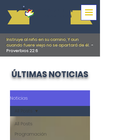
LICEO CAMPESTRE
DE LAS AMÉRICAS
Instruye al niño en su camino, Y aun
cuando fuere viejo no se apartará de él.
-
Proverbios 22:6
ÚLTIMAS NOTICIAS
Noticias
All Posts
All Posts
Programación